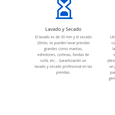

Lavado y Secado
El lavado es de 30 min y el secado
Ut
20min, se pueden lavar prendas
cu
grandes como mantas,
l
edredones, cortinas, fundas de
s
sofá, etc… Garantizando un
(des
lavado y secado profesional en las
un 
prendas.
pa
gen