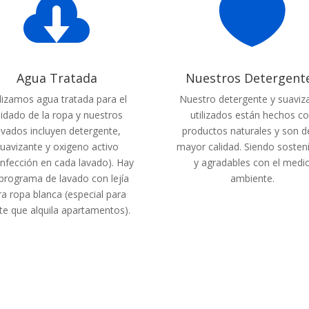


Agua Tratada
Nuestros Detergent
ilizamos agua tratada para el
Nuestro detergente y suaviz
idado de la ropa y nuestros
utilizados están hechos c
avados incluyen detergente,
productos naturales y son d
uavizante y oxigeno activo
mayor calidad. Siendo sosten
infección en cada lavado). Hay
y agradables con el medi
programa de lavado con lejía
ambiente.
ra ropa blanca (especial para
te que alquila apartamentos).