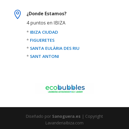

¿Donde Estamos?
4 puntos en IBIZA
*
IBIZA CIUDAD
*
FIGUERETES
*
SANTA EULÀRIA DES RIU
*
SANT ANTONI
Diseñado por
Sanoguera.es
| Copyright
LavanderiaIbiza.com